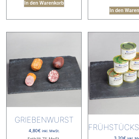
In den Warenkorb
In den Ware
GRIEBENWURST
FRÜHSTÜCKS
4,80
€
inkl. MwSt.
3,20
€
inkl. M
Enthält 7% MwSt.