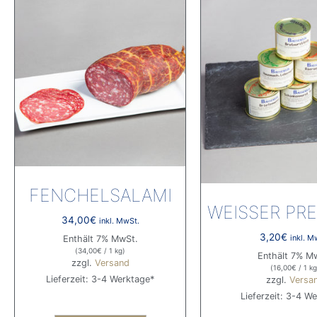
FENCHELSALAMI
WEISSER PRE
34,00
€
inkl. MwSt.
3,20
€
inkl. M
Enthält 7% MwSt.
(
34,00
€
/ 1 kg)
Enthält 7% M
zzgl.
Versand
(
16,00
€
/ 1 kg
Lieferzeit: 3-4 Werktage*
zzgl.
Versa
Lieferzeit: 3-4 W