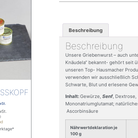
Beschreibung
Beschreibung
Unsere Griebenwurst – auch unt
Knäudela“ bekannt- gehört seit ü
unseren Top- Hausmacher Produk
verwenden wir ausschließlich S
Schwarte, Blut und erlesene Gew
SSKOPF
Inhalt:
Gewürze,
Senf
, Dextrose,
Mononatriumglutamat; natürliche
wSt.
Ascorbinsäure
wSt.
)
nd
Nährwertdeklaration je
erktage*
100 g