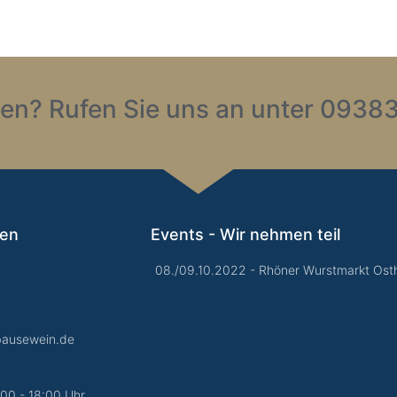
en? Rufen Sie uns an unter 09383
gen
Events - Wir nehmen teil
08./09.10.2022 - Rhöner Wurstmarkt Osth
bausewein.de
:00 - 18:00 Uhr