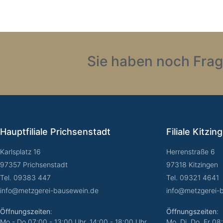
Sie haben noch Frag
Hauptfiliale Prichsenstadt
Filiale Kitzin
Karlsplatz 16
Herrenstraße 6
97357 Prichsenstadt
97318 Kitzingen
Tel. 09383 447
Tel. 09321 4641
info@metzgerei-bausewein.de
info@metzgerei-
Öffnungszeiten
:
Öffnungszeiten
:
Mo - Do 07:00 - 13:00 Uhr, 14:00 - 18:00 Uhr
Mo, Di, Do, Fr 08