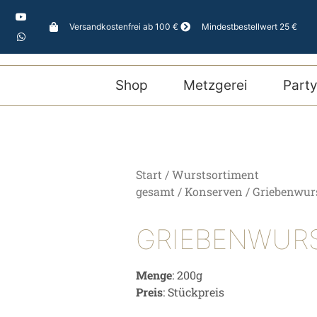
Versandkostenfrei ab 100 €
Mindestbestellwert 25 €
Shop
Metzgerei
Party
Start
/
Wurstsortiment
gesamt
/
Konserven
/ Griebenwur
GRIEBENWUR
Menge
: 200g
Preis
: Stückpreis