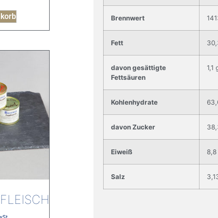
nkorb
Brennwert
141
Fett
30,
davon gesättigte
1,1 
Fettsäuren
Kohlenhydrate
63,
davon Zucker
38,
Eiweiß
8,8
Salz
3,1
FLEISCH
wSt.