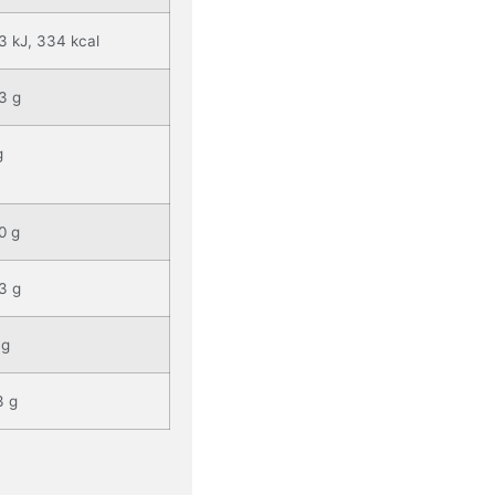
3 kJ, 334 kcal
3 g
g
0 g
3 g
 g
3 g