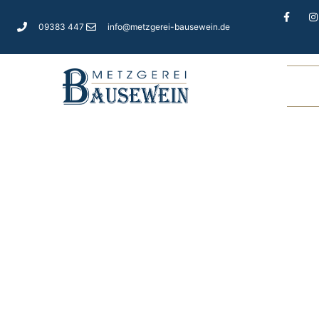
09383 447
info@metzgerei-bausewein.de