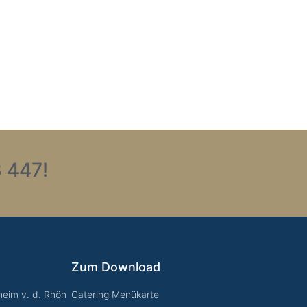
 447!
Zum Download
eim v. d. Rhön
Catering Menükarte