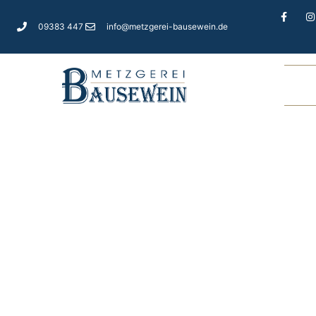
09383 447
info@metzgerei-bausewein.de