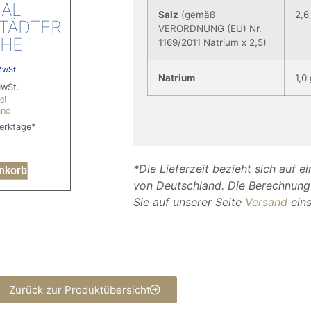
NAL
Salz
(gemäß
2,6
TÄDTER
VERORDNUNG (EU) Nr.
CHE
1169/2011 Natrium x 2,5)
 MwSt.
Natrium
1,0
MwSt.
kg)
and
Werktage*
*Die Lieferzeit bezieht sich auf e
nkorb
von Deutschland. Die Berechnung 
Sie auf unserer Seite
Versand
ein
Zurück zur Produktübersicht