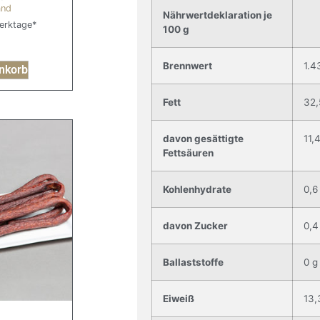
and
Nährwertdeklaration je
Werktage*
100 g
Brennwert
1.4
nkorb
Fett
32,
davon gesättigte
11,
Fettsäuren
Kohlenhydrate
0,6
davon Zucker
0,4
Ballaststoffe
0 g
Eiweiß
13,