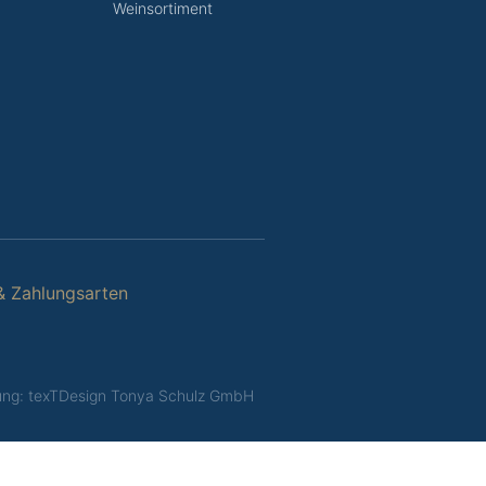
Weinsortiment
& Zahlungsarten
rung: texTDesign Tonya Schulz GmbH