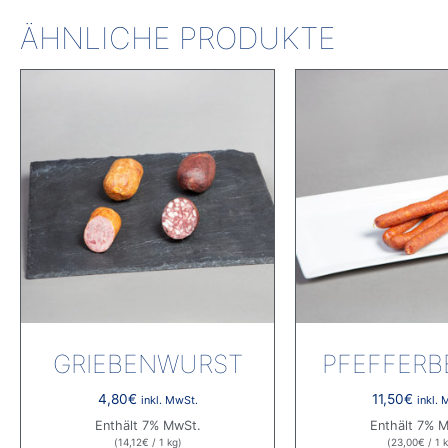
ÄHNLICHE PRODUKTE
GRIEBENWURST
PFEFFERBE
4,80
€
11,50
€
inkl. MwSt.
inkl. 
Enthält 7% MwSt.
Enthält 7% 
(
14,12
€
/ 1 kg)
(
23,00
€
/ 1 