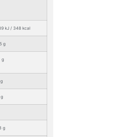
39 kJ / 348 kcal
5 g
4 g
 g
 g
3 g