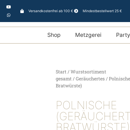
Versandkostenfrei ab 100 €
Mindestbestellwert 25 €
Shop
Metzgerei
Party
Start
/
Wurstsortiment
gesamt
/
Geräuchertes
/ Polnische
Bratwürste)
POLNISCHE
(GERÄUCHER
BRATWÜRSTE)